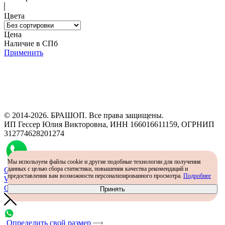
Цвета
Цена
Наличие в СПб
Применить
Программа рекомендаций
«Скажи, что от меня»
© 2014-2026. БРАШОП. Все права защищены.
ИП Гессер Юлия Викторовна, ИНН 166016611159, ОГРНИП
312774628201274
Мы используем файлы cookie и другие подобные технологии для получения
данных с целью сбора статистики, повышения качества рекомендаций и
Самый простой способ определить размер - консультация в
предоставления вам возможности персонализированного просмотра.
Подробнее
WhatsApp
Определить размер
Принять
Определить свой размер