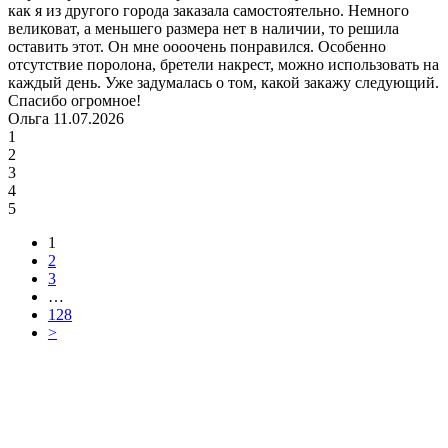
как я из другого города заказала самостоятельно. Немного
великоват, а меньшего размера нет в наличии, то решила
оставить этот. Он мне оооочень понравился. Особенно
отсутствие поролона, бретели накрест, можно использовать на
каждый день. Уже задумалась о том, какой закажу следующий.
Спасибо огромное!
Ольга 11.07.2026
1
2
3
4
5
1
2
3
…
128
>
Программа рекомендаций
«Скажи, что от меня»