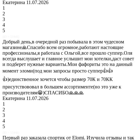
Екатерина 11.07.2026
1
2
3
4
5
(ID = 53448)
Добрый день,в очередной раз побывала в этом чудесном
магазине🙏Спасибо всем огромное,работают настоящие
профессионалы,я работала с Ольгой,все прошло суппер.Оля
всегда выслушает и главное услышит мои хотелки,даст совет
и подберет нужные варианты.Мои фафориты это на данный
момент эломи(под мои запросы просто суппер👍👍
👍)единственное хочется чтобы размер 70К и 70КК
присутствововал в большем ассортименте(но это уже к
производителям😁)СПАСИБО🙏🙏🙏
Екатерина 11.07.2026
1
2
3
4
5
(ID = 53448)
Первый раз заказала спортик от Elomi. Изучила отзывы и так