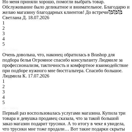
Но меня приняли хорошо, помогли выбрать товар.
Обслуживание было деликатное и внимательное. Благодарю и
желаю магазину благодарных клиентов! До встречи🥰🥰🥰
Светлана Д. 18.07.2026
1
2
3
4
5
(ID = 55981)
Очень довольна, что, наконец обратилась в Brashop для
подбора белья Огромное спасибо консультанту Людмиле за
профессионализм, тактичность и комфортное взаимодействие
при подборе нужного мне бюстгальтера. Спасибо большое.
Людмила К. 17.07.2026
1
2
3
4
5
(ID = 56003)
Первый раз воспользовалась услугами магазина. Купила три
товара и девушка продавец сказала, что за такой большой
заказ магазин подарит трусики. А то итогу в чеке я увидела,
что трусики мне тоже продали… Вот такие подарки скрыты