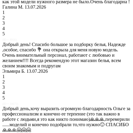
как этой модели нужного размера не было.Очень благодарна !
Галина М. 13.07.2026
1
2
3
4
5
(ID = 8956)
Добрый день! Спасибо большое за подборку белья, Надежде
,особое, спасибо 💐 она открыла для меня новую модель.
Очень внимательный персонал, работают с любовью и
желанием!!!! Всегда рекомендую этот магазин белья, всем
своим знакомым и подругам
Эльмира Б. 13.07.2026
1
2
3
4
5
(ID = 34675)
Добрый день,хочу выразить огромную благодарность Ольге за
профессионализм и конечно ее терпение (это так важно в
работе с людьми,я это как никто понимаю)🙏🙏🙏,перемерили
......моделий и конечно подобрали то,что нужно🙂 СПАСИБО
🙏🙏🙏🤗🤗🤗