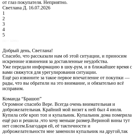
от глаз покупателя. Неприятно.
Светлана Д. 16.07.2026
1
2
3
4
5
(ID = 55981)
Добрый день, Светлана!
Спасибо, что рассказали нам об этой ситуации, и приносим
искренние извинения за доставленные неудобства.
Уже передали информацию в шоу-рум, и в ближайшее время с
вами свяжутся для урегулирования ситуации.
Ещё раз извините за такое первое впечатление от покупки —
рады, что вы обратили на это внимание, и обязательно всё
исправим.
Команда “Брашоп”
Огромное спасибо Вере. Всегда очень внимательная и
доброжелательная. Крайний мой визит к ней был 4 июля.
Купила себе кроп топ и купальник. Купальник дома померила
ещё раз и решила ,что хочу меньше размер.Вериной вины тут
нет совсем.Благодаря ей, её тактичности и
доброжелательности мне заменили купальник на другой,так