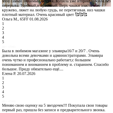
Мой самый любимый бюстик. Купила уже второй. Носила без
перерыва. Удобный,и красивый. Верх чашки эластичное
кружево, ляжет на любую грудь, не перетягивая. низ чашки
плотный материал. Очень красивый цвет 🥰🥰🥰
Ольга М., 65FF 01.08.2026
1
2
3
4
5
(ID = 17341)
Была в любимом магазине у эльмиры16/7 и 20/7 . Очень
довольна всеми девочками и администраторами. Эльмира
очень чутко и професионально работает,с большим
пониманием и вниманием в проблему и. старанием. Спасибо
большое. Приду обязательно ещё....
Елена Р. 20.07.2026
1
2
3
4
5
(ID = 47501)
Меняю свою оценку на 5 звездочек!!! Покупала свои товары
первый раз, пришла без записи и предварительного звонка.