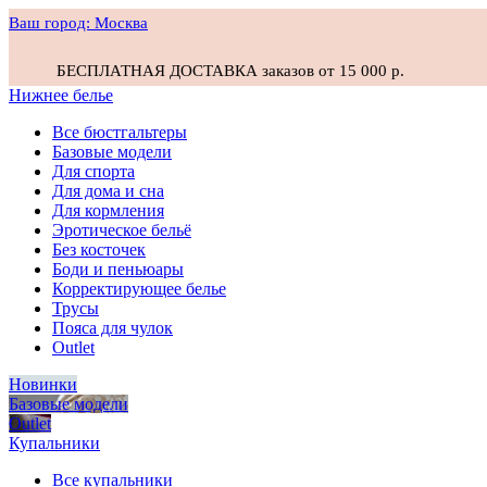
Ваш город:
Москва
БЕСПЛАТНАЯ ДОСТАВКА заказов от 15 000 р.
Нижнее белье
Все бюстгальтеры
Базовые модели
Для спорта
Для дома и сна
Для кормления
Эротическое бельё
Без косточек
Боди и пеньюары
Корректирующее белье
Трусы
Пояса для чулок
Outlet
Новинки
Базовые модели
Outlet
Купальники
Все купальники