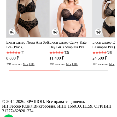
Бюстгальтер Nessa Ana Soft
Бюстгальтер Сurvy Kate
Бюстгальтер Em
Bra (Black)
Hey Girls Strapless Bra
Cassiopee Bra (
(Black/Latte)
(4)
(12)
(28)
8 800 ₽
11 400 ₽
24 500 ₽
В наличии:
Мск
,
СПб
В наличии:
Мск
,
СПб
В наличии:
Мск
,
С
Программа рекомендаций
«Скажи, что от меня»
© 2014-2026. БРАШОП. Все права защищены.
ИП Гессер Юлия Викторовна, ИНН 166016611159, ОГРНИП
312774628201274