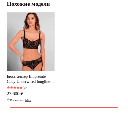
Похожие модели
Бюстгальтер Empreinte
Gaby Underwired longline
bra (Noir)
(3)
23 600 ₽
В наличии:
Мск
Программа рекомендаций
«Скажи, что от меня»