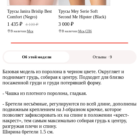
Трусы Janira Brislip Best
Трусы Mey Serie Soft
Comfort (Negro)
Second Me Hipster (Black)
1 435 ₽
3 000 ₽
4 100 ₽
В наличии:
Мск
В наличии:
Мск
,
СПб
Об этой модели
Отзывы · 9
Базовая модель из поролона в черном цвете. Округляет и
поднимает грудь, собирая к центру. Подходит для близко
посаженной груди и груди потерявшей форму.
- Чашка из плотного поролона, гладкая.
- Бретели несъёмные, регулируются по всей длине, дополнены
подвижным креплением на J-образном крючке, которое
позволяет зафиксировать их на спине в положении «крест-
накрест», тем самым максимально собирая грудь к центру,
разгружая плечи и спину.
Ширина бретели 1.5 см.