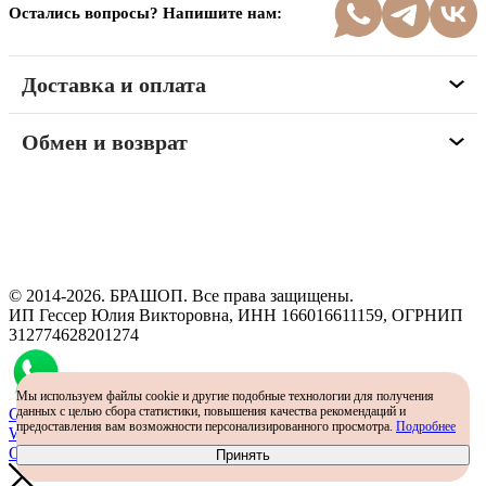
Остались вопросы? Напишите нам:
Доставка и оплата
Обмен и возврат
Программа рекомендаций
«Скажи, что от меня»
© 2014-2026. БРАШОП. Все права защищены.
ИП Гессер Юлия Викторовна, ИНН 166016611159, ОГРНИП
312774628201274
Мы используем файлы cookie и другие подобные технологии для получения
данных с целью сбора статистики, повышения качества рекомендаций и
Самый простой способ определить размер - консультация в
предоставления вам возможности персонализированного просмотра.
Подробнее
WhatsApp
Определить размер
Принять