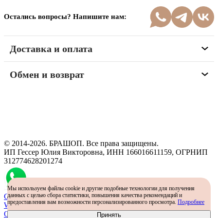
Остались вопросы? Напишите нам:
Доставка и оплата
Обмен и возврат
Программа рекомендаций
«Скажи, что от меня»
© 2014-2026. БРАШОП. Все права защищены.
ИП Гессер Юлия Викторовна, ИНН 166016611159, ОГРНИП
312774628201274
Мы используем файлы cookie и другие подобные технологии для получения
данных с целью сбора статистики, повышения качества рекомендаций и
Самый простой способ определить размер - консультация в
предоставления вам возможности персонализированного просмотра.
Подробнее
WhatsApp
Определить размер
Принять