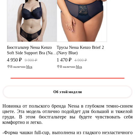
Бюстгальтер Nessa Kenzo
Трусы Nessa Kenzo Brief 2
Soft Side Support Bra (Navy
(Navy Blue)
Blue)
4 950 ₽
1 470 ₽
9 900 ₽
4 900 ₽
В наличии:
Мск
В наличии:
Мск
Об этой модели
Новинка от польского бренда Nessa в глубоком темно-синем
цвете. Эта модель отлично подойдет для большой и тяжелой
груди. В этом бюстгальтере вы будете чувствовать себя
комфортно и легко.
-Форма чашки full-cup, выполнена из гладкого неэластичного