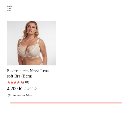
LAST
SIZE
-50%
Бюстгальтер Nessa Lena
soft Bra (Ecru)
(18)
4 200 ₽
8 400 ₽
В наличии:
Мск
Программа рекомендаций
«Скажи, что от меня»