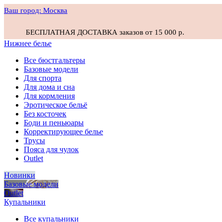
Ваш город:
Москва
БЕСПЛАТНАЯ ДОСТАВКА заказов от 15 000 р.
Нижнее белье
Все бюстгальтеры
Базовые модели
Для спорта
Для дома и сна
Для кормления
Эротическое бельё
Без косточек
Боди и пеньюары
Корректирующее белье
Трусы
Пояса для чулок
Outlet
Новинки
Базовые модели
Outlet
Купальники
Все купальники