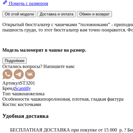
Помочь с размером
Об этой модели
Доставка и оплата
Обмен и возврат
Открытый бюстгальтер с чашечками “половинками” - приподнима
пышность груди, то этот бюстгальтер вам точно понравится. Фор
Модель маломерит в чашке на размер.
Подробнее
Остались вопросы? Напишите нам:
Артикул
ST3201
Бренд
Scantilly
Тип чашки
анжелика
Особенности чашки
поролоновая, плотная, гладкая фактура
Кости
с косточками
Удобная доставка
БЕСПЛАТНАЯ ДОСТАВКА при покупке от 15 000 р.
?
Бе