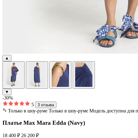
▲
▼
-30%
5
3 отзыва
Только в шоу-руме
Только в шоу-руме
Модель доступна для 
Платье Max Mara Edda (Navy)
18 400 ₽
26 200 ₽