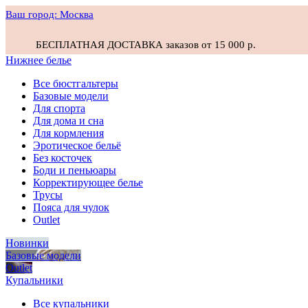
Ваш город:
Москва
БЕСПЛАТНАЯ ДОСТАВКА заказов от 15 000 р.
Нижнее белье
Все бюстгальтеры
Базовые модели
Для спорта
Для дома и сна
Для кормления
Эротическое бельё
Без косточек
Боди и пеньюары
Корректирующее белье
Трусы
Пояса для чулок
Outlet
Новинки
Базовые модели
Outlet
Купальники
Все купальники