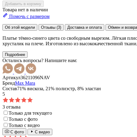
Добавить в корзину
Товара нет в наличии
Помочь с размером
Об этой модели
Отзывы (3)
Доставка и оплата
Обмен и возвр
Платье тёмно-синего цвета со свободным вырезом. Лёгкая плис
хрусталик на плече. Изготовлено из высококачественной ткани
Подробнее
Остались вопросы? Напишите нам:
Артикул
36211096NAV
Бренд
Max Mara
Состав
71% вискоза, 21% полиэстр, 8% эластан
5
3 отзыва
Только для текущего
Только с фото
Только с видео
С фото
С видео