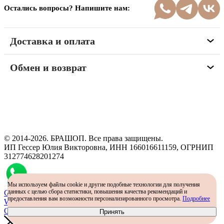
Остались вопросы? Напишите нам:
Доставка и оплата
Обмен и возврат
Программа рекомендаций
«Скажи, что от меня»
© 2014-2026. БРАШОП. Все права защищены.
ИП Гессер Юлия Викторовна, ИНН 166016611159, ОГРНИП
312774628201274
Мы используем файлы cookie и другие подобные технологии для получения
данных с целью сбора статистики, повышения качества рекомендаций и
Самый простой способ определить размер - консультация в
предоставления вам возможности персонализированного просмотра.
Подробнее
WhatsApp
Определить размер
Принять