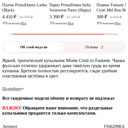
Платье PrimaDonna Latika
Парео PrimaDonna India
Плавки Fantasie M
(Black)
Swimwear Pareo (Hippy)
Cristi Mid Rise Bri
4 410 ₽
3 390 ₽
300 ₽
14 700 ₽
11 300 ₽
6 000 ₽
В наличии:
Мск
В наличии:
Мск
В наличии:
Мск
Об этой модели
Отзывы · 2
Яркий, тропический купальник Monte Cristi от Fantasie. Чашка
фулл-кап отлично удерживает даже тяжёлую грудь во время
купания. Бретели полностью регулируются, сзади удобная
пластиковая застёжка в цвет.
Подробнее
Все скидочные модели обмену и возврату не подлежат
ВАЖНО!
Обращаем ваше внимание, что раздельные
купальники продаются только комплектами.
Артикул
FS6620MUL