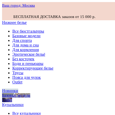
Ваш город:
Москва
БЕСПЛАТНАЯ ДОСТАВКА заказов от 15 000 р.
Нижнее белье
Все бюстгальтеры
Базовые модели
Для спорта
Для дома и сна
Для кормления
Эротическое бельё
Без косточек
Боди и пеньюары
Корректирующее белье
Трусы
Пояса для чулок
Outlet
Новинки
Базовые модели
Outlet
Купальники
Все купальники