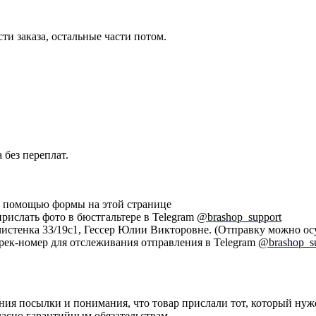
ти заказа, остальные части потом.
 без переплат.
 с помощью формы на этой странице
прислать фото в бюстгальтере в Telegram
@brashop_support
Пречистенка 33/19с1, Гессер Юлии Викторовне. (Отправку можно
трек-номер для отслеживания отправления в Telegram
@brashop_s
ния посылки и понимания, что товар прислали тот, который нуж
ласно
гарантийным обязательствам