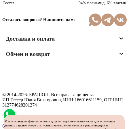
Состав
94% полиамид, 6% эластан
Остались вопросы? Напишите нам:
Доставка и оплата
Обмен и возврат
Программа рекомендаций
«Скажи, что от меня»
© 2014-2026. БРАШОП. Все права защищены.
ИП Гессер Юлия Викторовна, ИНН 166016611159, ОГРНИП
312774628201274
Мы используем файлы cookie и другие подобные технологии для получения
данных с целью сбора статистики, повышения качества рекомендаций и
Самый простой способ определить размер - консультация в