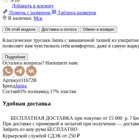
S-10
Добавить в корзину
Помочь с размером
Таблица размеров
В наличии:
Мск
Об этой модели
Доставка и оплата
Обмен и возврат
Классические трусики Janira с завышенной талией из ультрато
позволяет вам чувствовать себя комфортно, даже в самую жарк
Подробнее
Остались вопросы? Напишите нам:
Артикул
31672B
Бренд
Janira
Состав
83% полиамид 17% эластан
Удобная доставка
БЕСПЛАТНАЯ ДОСТАВКА при покупке от 15 000 р.
?
Бе
При доставке с примеркой и оплатой при получении — доставк
Забрать из шоу-рума
БЕСПЛАТНО
Курьерской службой СДЭК
от 250 ₽