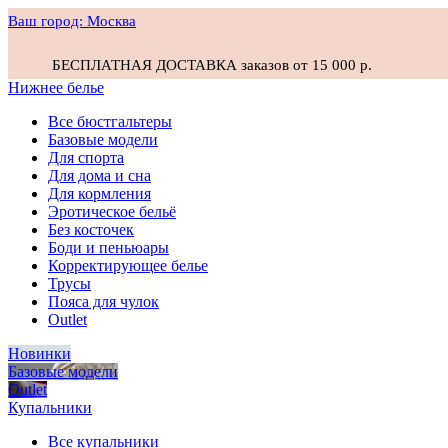
Ваш город:
Москва
БЕСПЛАТНАЯ ДОСТАВКА заказов от 15 000 р.
Нижнее белье
Все бюстгальтеры
Базовые модели
Для спорта
Для дома и сна
Для кормления
Эротическое бельё
Без косточек
Боди и пеньюары
Корректирующее белье
Трусы
Пояса для чулок
Outlet
Новинки
Базовые модели
Outlet
Купальники
Все купальники