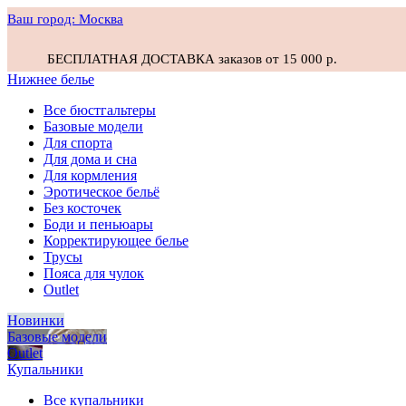
Ваш город:
Москва
БЕСПЛАТНАЯ ДОСТАВКА заказов от 15 000 р.
Нижнее белье
Все бюстгальтеры
Базовые модели
Для спорта
Для дома и сна
Для кормления
Эротическое бельё
Без косточек
Боди и пеньюары
Корректирующее белье
Трусы
Пояса для чулок
Outlet
Новинки
Базовые модели
Outlet
Купальники
Все купальники