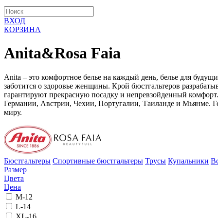
ВХОД
КОРЗИНА
Anita&Rosa Faia
Anita – это комфортное белье на каждый день, белье для будущ
заботится о здоровье женщины. Крой бюстгальтеров разрабатыв
гарантируют прекрасную посадку и непревзойденный комфорт. 
Германии, Австрии, Чехии, Португалии, Таиланде и Мьянме. Го
миру.
Бюстгальтеры
Спортивные бюстгальтеры
Трусы
Купальники
В
Размер
Цвета
Цена
M-12
L-14
XL-16