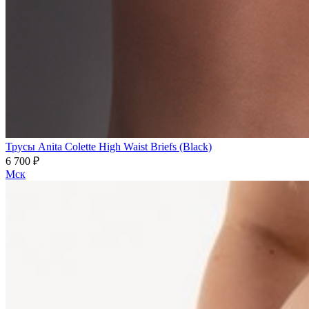
Трусы Anita Colette High Waist Briefs (Black)
6 700 ₽
Мск