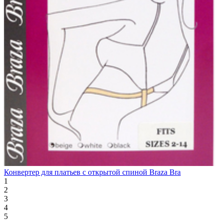
Конвертер для платьев с открытой спиной Braza Bra
1
2
3
4
5