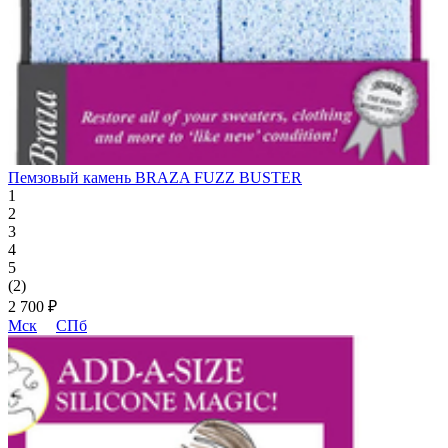
Пемзовый камень BRAZA FUZZ BUSTER
1
2
3
4
5
(2)
2 700 ₽
Мск
СПб