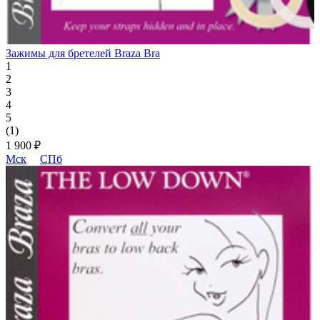
Зажимы для бретелей Braza Bra
1
2
3
4
5
(1)
1 900 ₽
Мск
СПб