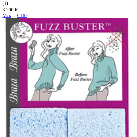
(1)
3 200 ₽
Мск
СПб