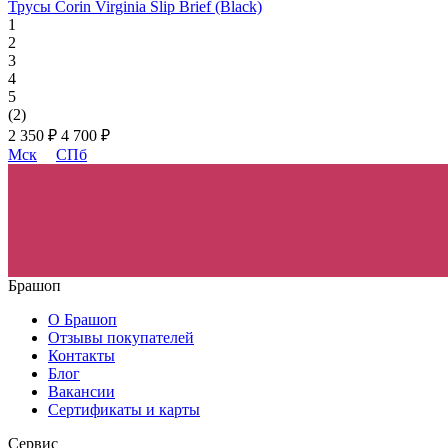
Трусы Corin Virginia Slip Brief (Black)
1
2
3
4
5
(2)
2 350 ₽
4 700 ₽
Мск
СПб
Брашоп
О Брашоп
Отзывы покупателей
Контакты
Блог
Вакансии
Сертификаты и карты
Сервис