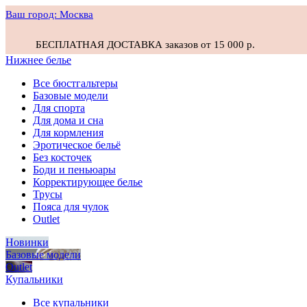
Ваш город:
Москва
БЕСПЛАТНАЯ ДОСТАВКА заказов от 15 000 р.
Нижнее белье
Все бюстгальтеры
Базовые модели
Для спорта
Для дома и сна
Для кормления
Эротическое бельё
Без косточек
Боди и пеньюары
Корректирующее белье
Трусы
Пояса для чулок
Outlet
Новинки
Базовые модели
Outlet
Купальники
Все купальники