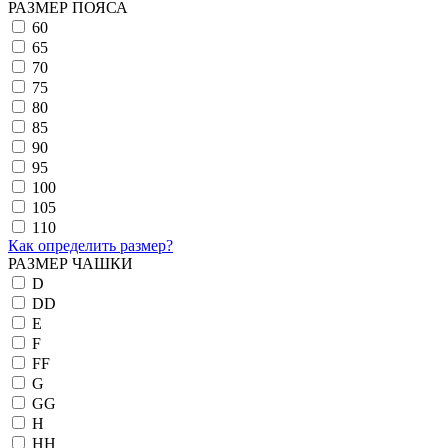
РАЗМЕР ПОЯСА
60
65
70
75
80
85
90
95
100
105
110
Как определить размер?
РАЗМЕР ЧАШКИ
D
DD
E
F
FF
G
GG
H
HH