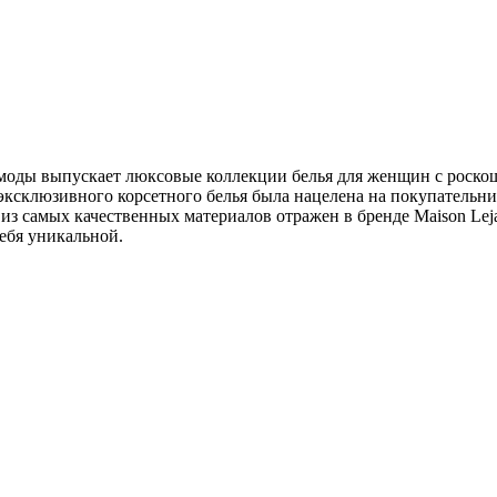
м моды выпускает люксовые коллекции белья для женщин с роск
 эксклюзивного корсетного белья была нацелена на покупательн
з самых качественных материалов отражен в бренде Maison Lejab
ебя уникальной.