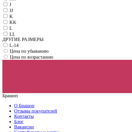
J
JJ
K
KK
L
LL
ДРУГИЕ РАЗМЕРЫ
L-14
Цена по убыванию
Цена по возрастанию
Брашоп
О Брашоп
Отзывы покупателей
Контакты
Блог
Вакансии