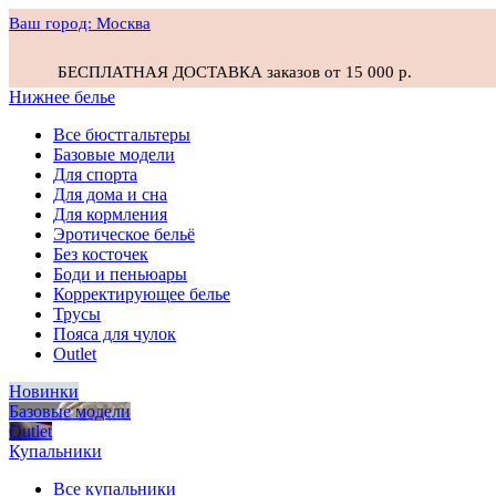
Ваш город:
Москва
БЕСПЛАТНАЯ ДОСТАВКА заказов от 15 000 р.
Нижнее белье
Все бюстгальтеры
Базовые модели
Для спорта
Для дома и сна
Для кормления
Эротическое бельё
Без косточек
Боди и пеньюары
Корректирующее белье
Трусы
Пояса для чулок
Outlet
Новинки
Базовые модели
Outlet
Купальники
Все купальники