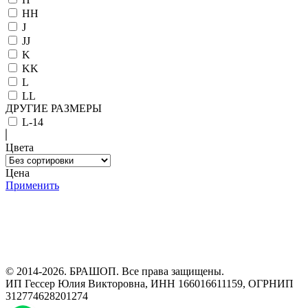
HH
J
JJ
K
KK
L
LL
ДРУГИЕ РАЗМЕРЫ
L-14
Цвета
Цена
Применить
Программа рекомендаций
«Скажи, что от меня»
© 2014-2026. БРАШОП. Все права защищены.
ИП Гессер Юлия Викторовна, ИНН 166016611159, ОГРНИП
312774628201274