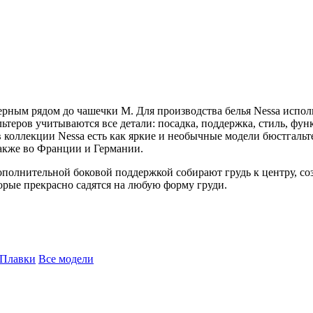
рным рядом до чашечки M. Для производства белья Nessa испол
теров учитываются все детали: посадка, поддержка, стиль, фун
в коллекции Nessa есть как яркие и необычные модели бюстгальт
также во Франции и Германии.
ополнительной боковой поддержкой собирают грудь к центру, с
торые прекрасно садятся на любую форму груди.
Плавки
Все модели