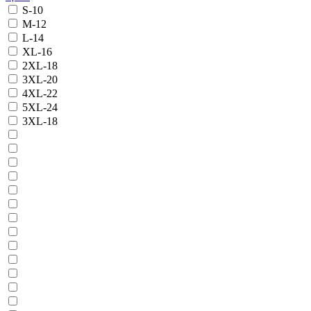
S-10
M-12
L-14
XL-16
2XL-18
3XL-20
4XL-22
5XL-24
3XL-18