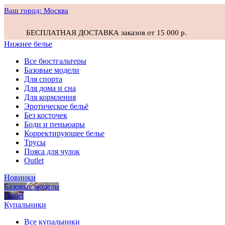
Ваш город:
Москва
БЕСПЛАТНАЯ ДОСТАВКА заказов от 15 000 р.
Нижнее белье
Все бюстгальтеры
Базовые модели
Для спорта
Для дома и сна
Для кормления
Эротическое бельё
Без косточек
Боди и пеньюары
Корректирующее белье
Трусы
Пояса для чулок
Outlet
Новинки
Базовые модели
Outlet
Купальники
Все купальники