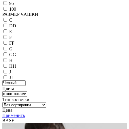
95
100
РАЗМЕР ЧАШКИ
C
DD
E
F
FF
G
GG
H
HH
J
JJ
Цвета
Тип косточки
Цена
Применить
BASE