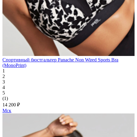
Спортивный бюстгальтер Panache Non Wired Sports Bra
(MonoPrint)
1
2
3
4
5
(1)
14 200 ₽
Мск