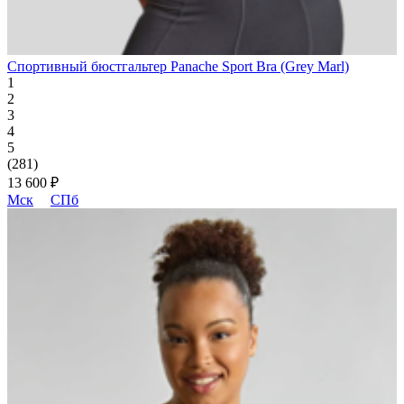
Спортивный бюстгальтер Panache Sport Bra (Grey Marl)
1
2
3
4
5
(281)
13 600 ₽
Мск
СПб