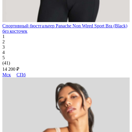
Спортивный бюстгальтер Panache Non Wired Sport Bra (Black)
без косточек
1
2
3
4
5
(41)
14 200 ₽
Мск
СПб