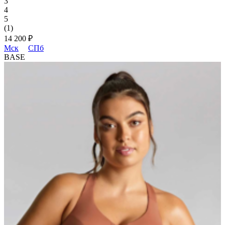
3
4
5
(1)
14 200 ₽
Мск
СПб
BASE