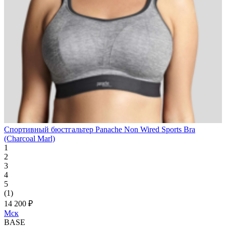
Спортивный бюстгальтер Panache Non Wired Sports Bra
(Charcoal Marl)
1
2
3
4
5
(1)
14 200 ₽
Мск
BASE