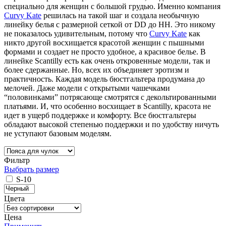
специально для женщин с большой грудью. Именно компания
Curvy Kate
решилась на такой шаг и создала необычную
линейку белья с размерной сеткой от DD до HH. Это никому
не показалось удивительным, потому что
Curvy Kate
как
никто другой восхищается красотой женщин с пышными
формами и создает не просто удобное, а красивое белье. В
линейке Scantilly есть как очень откровенные модели, так и
более сдержанные. Но, всех их объединяет эротизм и
практичность. Каждая модель бюстгальтера продумана до
мелочей. Даже модели с открытыми чашечками
“половинками” потрясающе смотрятся с декольтированными
платьями. И, что особенно восхищает в Scantilly, красота не
идет в ущерб поддержке и комфорту. Все бюстгальтеры
обладают высокой степенью поддержки и по удобству ничуть
не уступают базовым моделям.
Фильтр
Выбрать размер
S-10
Цвета
Цена