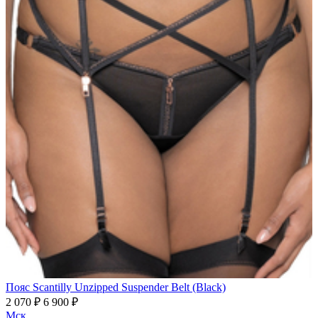
Пояс Scantilly Unzipped Suspender Belt (Black)
2 070 ₽
6 900 ₽
Мск