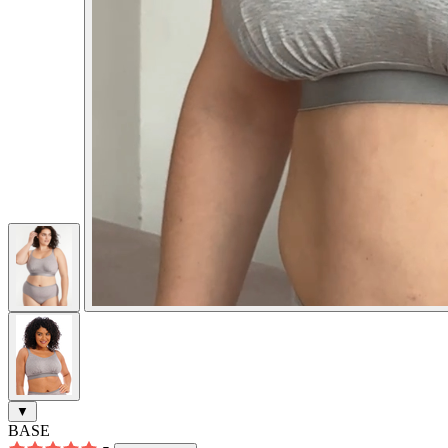
▼
BASE