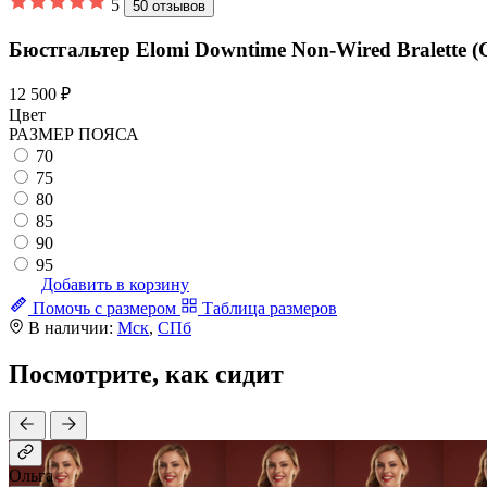
5
50 отзывов
Бюстгальтер Elomi Downtime Non-Wired Bralette (
12 500 ₽
Цвет
РАЗМЕР ПОЯСА
70
75
80
85
90
95
Добавить в корзину
Помочь с размером
Таблица размеров
В наличии:
Мск
,
СПб
Посмотрите, как сидит
Ольга