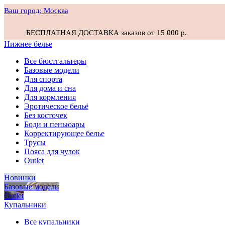
Ваш город:
Москва
БЕСПЛАТНАЯ ДОСТАВКА заказов от 15 000 р.
Нижнее белье
Все бюстгальтеры
Базовые модели
Для спорта
Для дома и сна
Для кормления
Эротическое бельё
Без косточек
Боди и пеньюары
Корректирующее белье
Трусы
Пояса для чулок
Outlet
Новинки
Базовые модели
Outlet
Купальники
Все купальники