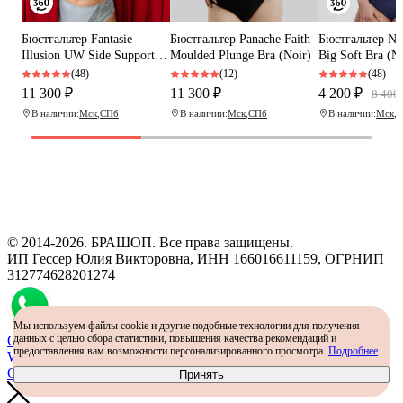
Бюстгальтер Fantasie
Бюстгальтер Panache Faith
Бюстгальтер Ne
Illusion UW Side Support
Moulded Plunge Bra (Noir)
Big Soft Bra (N
Bra (Sky)
(48)
(12)
(48)
11 300 ₽
11 300 ₽
4 200 ₽
8 400
В наличии:
Мск
,
СПб
В наличии:
Мск
,
СПб
В наличии:
Мск
,
С
Программа рекомендаций
«Скажи, что от меня»
© 2014-2026. БРАШОП. Все права защищены.
ИП Гессер Юлия Викторовна, ИНН 166016611159, ОГРНИП
312774628201274
Мы используем файлы cookie и другие подобные технологии для получения
данных с целью сбора статистики, повышения качества рекомендаций и
Самый простой способ определить размер - консультация в
предоставления вам возможности персонализированного просмотра.
Подробнее
WhatsApp
Определить размер
Принять