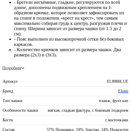
- Бретели несъёмные, гладкие, регулируются по всей
длине, дополнены подвижным креплением на J-
образном крючке, которое позволяет зафиксировать их
на спине в положении «крест на крест», тем самым
максимально собирая грудь к центру, разгружая плечи и
спину. Ширина зависит от размера чашки (от 1.5 до 2
см).
- Пояс выполнен из высокопрочной сетки без боковых
каркасов.
- Количество крючков зависит от размера чашки. Два
размера (2х3) и (3х3).
Подробнее
Артикул
EL8900LUE
Бренд
Elomi
Тип чашки
планж, фулл кап
Особенности чашки
мягкая, гладкая фактура, с боковым подкроем
Кости
с косточками
Состав
57% Полиамид, 19% Эластан, 24% Полиэстер