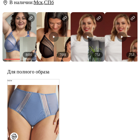
В наличии:
Мск
,
СПб
80H
70H
75J
75J
Для полного образа
NEW