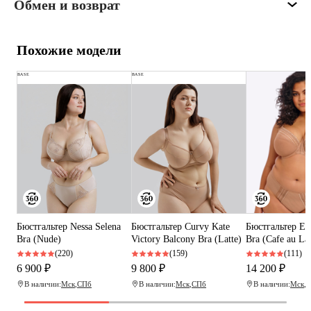
Обмен и возврат
Похожие модели
BASE
BASE
Бюстгальтер Nessa Selena
Бюстгальтер Curvy Kate
Бюстгальтер El
Bra (Nude)
Victory Balcony Bra (Latte)
Bra (Cafe au Lai
(220)
(159)
(111)
6 900 ₽
9 800 ₽
14 200 ₽
В наличии:
Мск
,
СПб
В наличии:
Мск
,
СПб
В наличии:
Мск
,
С