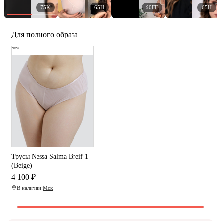
75K
65H
90FF
65H
Для полного образа
NEW
Трусы Nessa Salma Breif 1
(Beige)
4 100 ₽
В наличии:
Мск