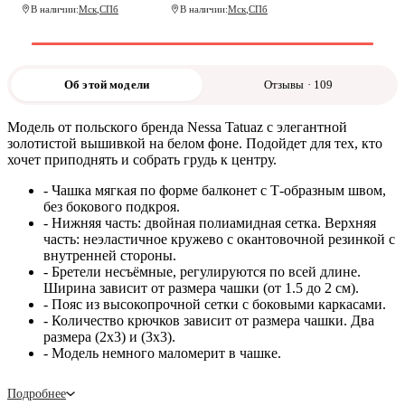
В наличии:
Мск
,
СПб
В наличии:
Мск
,
СПб
Об этой модели
Отзывы · 109
Модель от польского бренда Nessa Tatuaz c элегантной
золотистой вышивкой на белом фоне. Подойдет для тех, кто
хочет приподнять и собрать грудь к центру.
- Чашка мягкая по форме балконет с Т-образным швом,
без бокового подкроя.
- Нижняя часть: двойная полиамидная сетка. Верхняя
часть: неэластичное кружево с окантовочной резинкой с
внутренней стороны.
- Бретели несъёмные, регулируются по всей длине.
Ширина зависит от размера чашки (от 1.5 до 2 см).
- Пояс из высокопрочной сетки с боковыми каркасами.
- Количество крючков зависит от размера чашки. Два
размера (2х3) и (3х3).
- Модель немного маломерит в чашке.
Подробнее