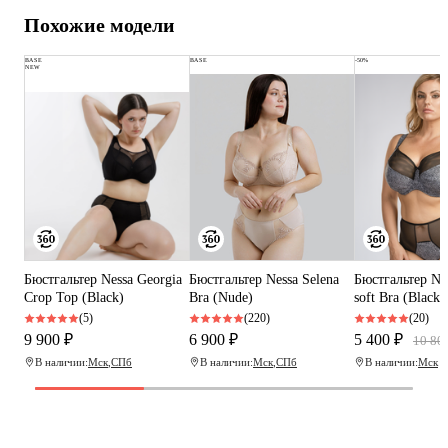
Похожие модели
BASE
BASE
-50%
NEW
Бюстгальтер Nessa Georgia
Бюстгальтер Nessa Selena
Бюстгальтер Ne
Crop Top (Black)
Bra (Nude)
soft Bra (Black)
(5)
(220)
(20)
9 900 ₽
6 900 ₽
5 400 ₽
10 80
В наличии:
Мск
,
СПб
В наличии:
Мск
,
СПб
В наличии:
Мск
Программа рекомендаций
«Скажи, что от меня»