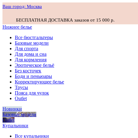
Ваш город:
Москва
БЕСПЛАТНАЯ ДОСТАВКА заказов от 15 000 р.
Нижнее белье
Все бюстгальтеры
Базовые модели
Для спорта
Для дома и сна
Для кормления
Эротическое бельё
Без косточек
Боди и пеньюары
Корректирующее белье
Трусы
Пояса для чулок
Outlet
Новинки
Базовые модели
Outlet
Купальники
Все купальники