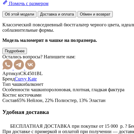
Помочь с размером
Об этой модели
Доставка и оплата
Обмен и возврат
Классический повседневный бюстгальтер черного цвета, идеаль
соблазнительные формы.
Модель маломерит в чашке на полразмера.
Подробнее
Остались вопросы? Напишите нам:
Артикул
CK4501BL
Бренд
Curvy Kate
Тип чашки
балконет
Особенности чашки
поролоновая, плотная, гладкая фактура
Кости
с косточками
Состав
65% Нейлон, 22% Полиэстер, 13% Эластан
Удобная доставка
БЕСПЛАТНАЯ ДОСТАВКА при покупке от 15 000 р.
?
Бе
При доставке с примеркой и оплатой при получении — доставк