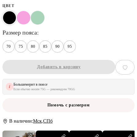
ЦВЕТ
размер пояса
70
75
80
85
90
95
Добавить в корзину
Большемерит в поясе
i
Если обычно носите 75G — рекомендуем 70GG
Помочь с размером
В наличии:
Мск
,
СПб