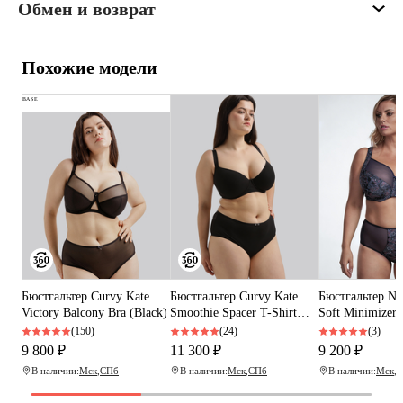
Обмен и возврат
Похожие модели
BASE
Бюстгальтер Curvy Kate
Бюстгальтер Сurvy Kate
Бюстгальтер Ne
Victory Balcony Bra (Black)
Smoothie Spacer T-Shirt
Soft Minimizer 
Plunge Bra (Black)
(150)
(24)
(3)
9 800 ₽
11 300 ₽
9 200 ₽
В наличии:
Мск
,
СПб
В наличии:
Мск
,
СПб
В наличии:
Мск
,
С