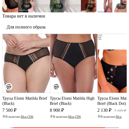
70H
75J
75J
75J
Товара нет в наличии
Для полного образа
LAST
SIZE
-70%
Трусы Elomi Matilda Brief
Трусы Elomi Matilda High
Трусы Elomi Matil
(Black)
Brief (Black)
Brief (Black Dot)
7 500 ₽
8 900 ₽
2 130 ₽
7 100 ₽
В наличии:
Мск
,
СПб
В наличии:
Мск
,
СПб
В наличии:
Мск