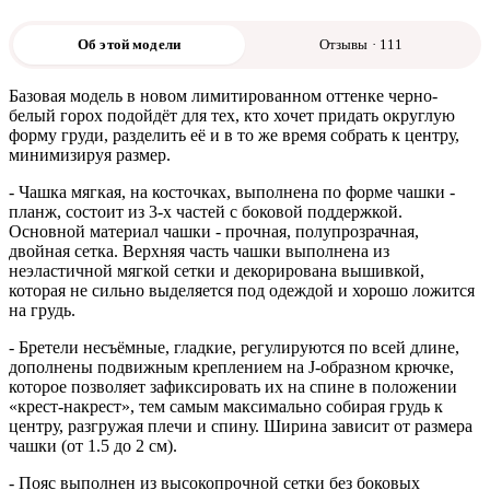
Об этой модели
Отзывы · 111
Базовая модель в новом лимитированном оттенке черно-
белый горох подойдёт для тех, кто хочет придать округлую
форму груди, разделить её и в то же время собрать к центру,
минимизируя размер.
- Чашка мягкая, на косточках, выполнена по форме чашки -
планж, состоит из 3-х частей с боковой поддержкой.
Основной материал чашки - прочная, полупрозрачная,
двойная сетка. Верхняя часть чашки выполнена из
неэластичной мягкой сетки и декорирована вышивкой,
которая не сильно выделяется под одеждой и хорошо ложится
на грудь.
- Бретели несъёмные, гладкие, регулируются по всей длине,
дополнены подвижным креплением на J-образном крючке,
которое позволяет зафиксировать их на спине в положении
«крест-накрест», тем самым максимально собирая грудь к
центру, разгружая плечи и спину. Ширина зависит от размера
чашки (от 1.5 до 2 см).
- Пояс выполнен из высокопрочной сетки без боковых