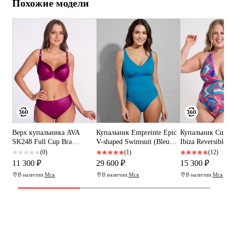
Похожие модели
Верх купальника AVA
Купальник Empreinte Epic
Купальник Curv
SK248 Full Cup Bra
V-shaped Swimsuit (Bleu
Ibiza Reversibl
(Magenta)
Archipel)
Multiwy Swimsui
(0)
(1)
(12)
Mix)
11 300 ₽
29 600 ₽
15 300 ₽
В наличии:
Мск
В наличии:
Мск
В наличии:
Мск
Программа рекомендаций
«Скажи, что от меня»