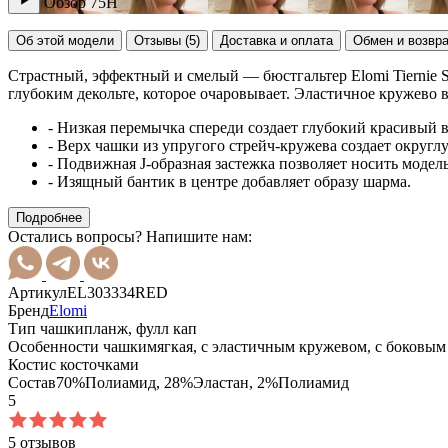
Обзор
75H
Об этой модели
Отзывы (5)
Доставка и оплата
Обмен и возвр
Страстный, эффектный и смелый — бюстгальтер Elomi Tiernie St
глубоким декольте, которое очаровывает. Эластичное кружево 
- Низкая перемычка спереди создает глубокий красивый в
- Верх чашки из упругого стрейч-кружева создает округл
- Подвижная J-образная застежка позволяет носить модель
- Изящный бантик в центре добавляет образу шарма.
Подробнее
Остались вопросы? Напишите нам:
Артикул
EL303334RED
Бренд
Elomi
Тип чашки
планж, фулл кап
Особенности чашки
мягкая, с эластичным кружевом, с боковы
Кости
с косточками
Состав
70%Полиамид, 28%Эластан, 2%Полиамид
5
5 отзывов