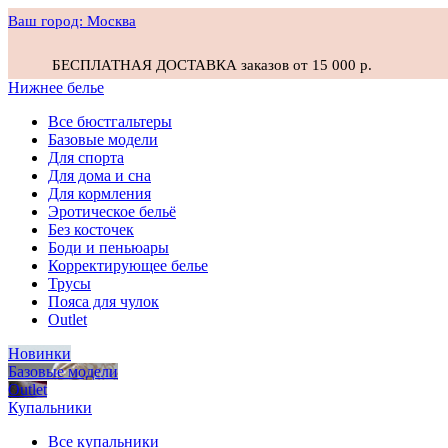
Ваш город:
Москва
БЕСПЛАТНАЯ ДОСТАВКА заказов от 15 000 р.
Нижнее белье
Все бюстгальтеры
Базовые модели
Для спорта
Для дома и сна
Для кормления
Эротическое бельё
Без косточек
Боди и пеньюары
Корректирующее белье
Трусы
Пояса для чулок
Outlet
Новинки
Базовые модели
Outlet
Купальники
Все купальники