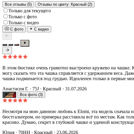
Все отзывы (5)
Отзывы по цвету: Красный (2)
Только для текущего
Только с фото
Только с видео
С фото
С видео
В этом бюстике очень грамотно выстроено кружево на чашке. 
могу сказать что эта чашка справляется с удержанием веса. Даж
чашка подминается под грудью. Идеаленен только в первые мин
Анастасия Г.
· 75J
·
Красный
· 31.07.2026
Фото
Все фото (3)
Несмотря на мою давнюю любовь к Elomi, эта модель сначала н
бюстгальтером, но примерка расставила всё по местам. Как тол
красиво. Думаю, секрет в глубокой чашке и удачной конструкци
Юлия
· 70HH
·
Красный
· 23.06.2026