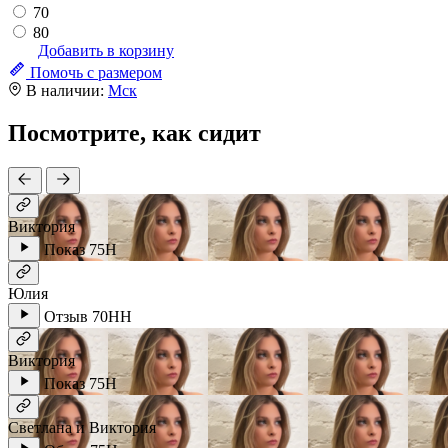
70
80
Добавить в корзину
Помочь с размером
В наличии:
Мск
Посмотрите, как сидит
Виктория
Показ
75H
Юлия
Отзыв
70HH
Виктория
Показ
75H
Светлана и Виктория