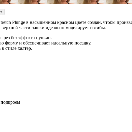
ат
retch Plunge в насыщенном красном цвете создан, чтобы произво
в верхней части чашки идеально моделирует изгибы.
ырез без эффекта пуш-ап.
ую форму и обеспечивает идеальную посадку.
 в стиле халтер.
м подкроем