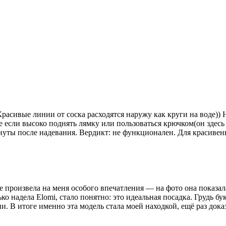
Красивые линии от соска расходятся наружу как круги на воде)
е если высоко поднять лямку или пользоваться крючком(он здесь е
уты после надевания. Вердикт: не функционален. Для красивеньк
е произвела на меня особого впечатления — на фото она показа
ько надела Elomi, стало понятно: это идеальная посадка. Грудь 
и. В итоге именно эта модель стала моей находкой, ещё раз док