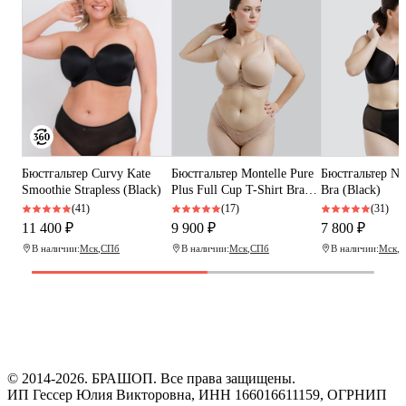
Бюстгальтер Curvy Kate
Бюстгальтер Montelle Pure
Бюстгальтер Ni
Smoothie Strapless (Black)
Plus Full Cup T-Shirt Bra
Bra (Black)
(Nude)
(41)
(17)
(31)
11 400 ₽
9 900 ₽
7 800 ₽
В наличии:
Мск
,
СПб
В наличии:
Мск
,
СПб
В наличии:
Мск
,
С
Программа рекомендаций
«Скажи, что от меня»
© 2014-2026. БРАШОП. Все права защищены.
ИП Гессер Юлия Викторовна, ИНН 166016611159, ОГРНИП