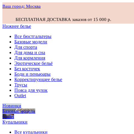
Ваш город:
Москва
БЕСПЛАТНАЯ ДОСТАВКА заказов от 15 000 р.
Нижнее белье
Все бюстгальтеры
Базовые модели
Для спорта
Для дома и сна
Для кормления
Эротическое бельё
Без косточек
Боди и пеньюары
Корректирующее белье
Трусы
Пояса для чулок
Outlet
Новинки
Базовые модели
Outlet
Купальники
Все купальники