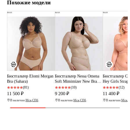
Похожие модели
BASE
BASE
BASE
Бюстгальтер Elomi Morgan
Бюстгальтер Nessa Omena
Бюстгальтер Cu
Bra (Sahara)
Soft Mimimizer New Bra
Hey Girls Strapl
(Beige)
(Latte)
(81)
(10)
(12)
11 500 ₽
9 200 ₽
11 400 ₽
В наличии:
Мск
,
СПб
В наличии:
Мск
,
СПб
В наличии:
Мск
,
С
Программа рекомендаций
«Скажи, что от меня»