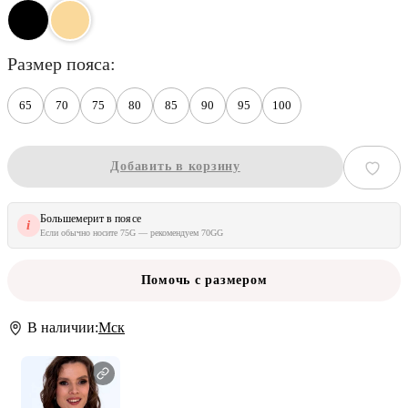
размер пояса
65
70
75
80
85
90
95
100
Добавить в корзину
Большемерит в поясе
i
Если обычно носите 75G — рекомендуем 70GG
Помочь с размером
В наличии:
Мск