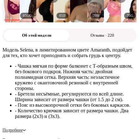
65GG
65JJ
70H
75G
Об этой модели
Отзывы · 220
Модель Selena, в лимитированном цвете Amaranth, подойдет
для тех, кто хочет приподнять и собрать грудь к центру.
- Чашка мягкая по форме балконет с Т-образным швом,
без бокового подкроя. Нижняя часть: двойная
полиамидная сетка. Верхняя часть: неэластичное
кружево с окантовочной резинкой с внутренней
стороны.
- Бретели несъёмные, регулируются по всей длине.
Ширина зависит от размера чашки (от 1.5 до 2 см).
- Пояс из высокопрочной сетки без боковых каркасов.
- Количество крючков зависит от размера чашки. Два
размера (2х3) и (3х3).
Подробнее