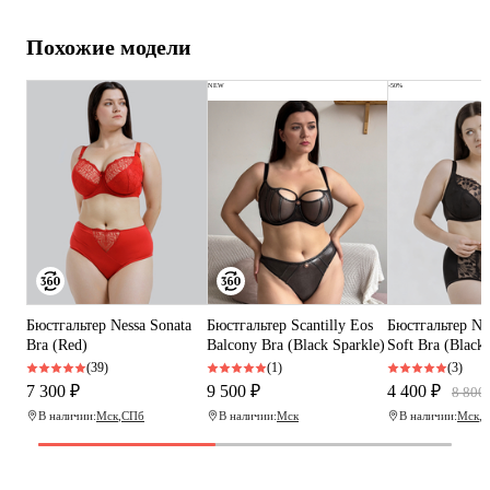
Похожие модели
NEW
-50%
Бюстгальтер Nessa Sonata
Бюстгальтер Scantilly Eos
Бюстгальтер Ne
Bra (Red)
Balcony Bra (Black Sparkle)
Soft Bra (Black)
(39)
(1)
(3)
7 300 ₽
9 500 ₽
4 400 ₽
8 800
В наличии:
Мск
,
СПб
В наличии:
Мск
В наличии:
Мск
,
С
Программа рекомендаций