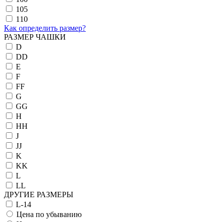
105
110
Как определить размер?
РАЗМЕР ЧАШКИ
D
DD
E
F
FF
G
GG
H
HH
J
JJ
K
KK
L
LL
ДРУГИЕ РАЗМЕРЫ
L-14
Цена по убыванию