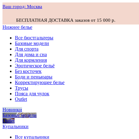
Ваш город:
Москва
БЕСПЛАТНАЯ ДОСТАВКА заказов от 15 000 р.
Нижнее белье
Все бюстгальтеры
Базовые модели
Для спорта
Для дома и сна
Для кормления
Эротическое бельё
Без косточек
Боди и пеньюары
Корректирующее белье
Трусы
Пояса для чулок
Outlet
Новинки
Базовые модели
Outlet
Купальники
Все купальники