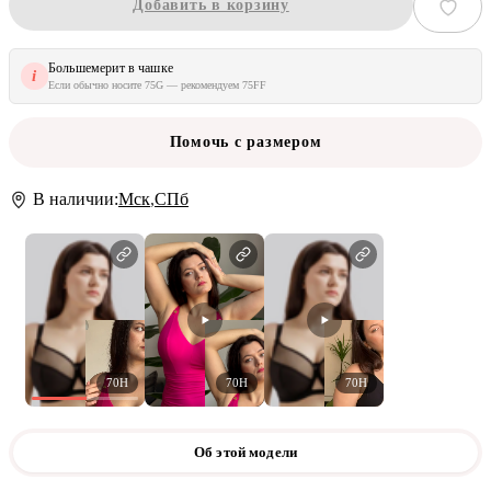
Добавить в корзину
Большемерит в чашке
i
Если обычно носите 75G — рекомендуем 75FF
Помочь с размером
В наличии:
Мск
,
СПб
70H
70H
70H
Об этой модели