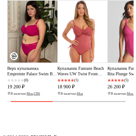
Верх купальника
Купальник Fantasie Beach
Купальник Pana
Empreinte Palace Swim Bra
Waves UW Twist Front
Rita Plunge Swi
(Shocking)
Swimsuit (Persian Rose)
(Magenta)
(0)
(1)
(5)
19 200 ₽
18 900 ₽
26 200 ₽
В наличии:
Мск
,
СПб
В наличии:
Мск
В наличии:
Мск
,
С
Программа рекомендаций
«Скажи, что от меня»