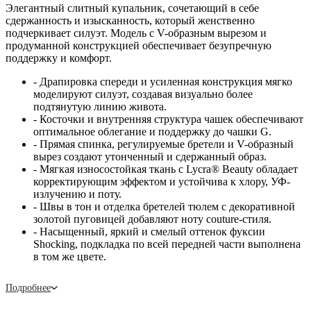
Элегантный слитный купальник, сочетающий в себе
сдержанность и изысканность, который женственно
подчеркивает силуэт. Модель с V-образным вырезом и
продуманной конструкцией обеспечивает безупречную
поддержку и комфорт.
- Драпировка спереди и усиленная конструкция мягко
моделируют силуэт, создавая визуально более
подтянутую линию живота.
- Косточки и внутренняя структура чашек обеспечивают
оптимальное облегание и поддержку до чашки G.
- Прямая спинка, регулируемые бретели и V-образный
вырез создают утонченный и сдержанный образ.
- Мягкая износостойкая ткань с Lycra® Beauty обладает
корректирующим эффектом и устойчива к хлору, УФ-
излучению и поту.
- Швы в тон и отделка бретелей тюлем с декоративной
золотой пуговицей добавляют ноту couture-стиля.
- Насыщенный, яркий и смелый оттенок фуксии
Shocking, подкладка по всей передней части выполнена
в том же цвете.
Подробнее