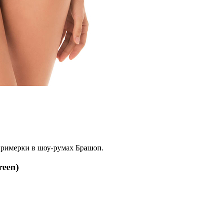
примерки в шоу-румах Брашоп.
reen)