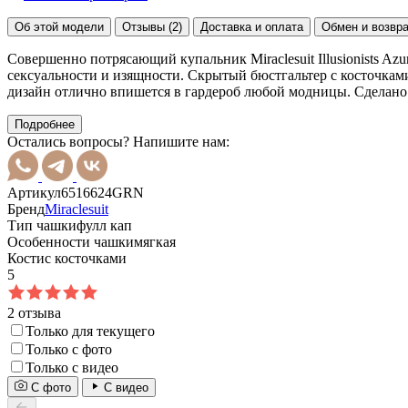
Об этой модели
Отзывы (2)
Доставка и оплата
Обмен и возвр
Совершенно потрясающий купальник Miraclesuit Illusionists Az
сексуальности и изящности. Скрытый бюстгальтер с косточкам
дизайн отлично впишется в гардероб любой модницы. Сделан
Подробнее
Остались вопросы? Напишите нам:
Артикул
6516624GRN
Бренд
Miraclesuit
Тип чашки
фулл кап
Особенности чашки
мягкая
Кости
с косточками
5
2 отзыва
Только для текущего
Только с фото
Только с видео
С фото
С видео