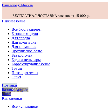
Ваш город:
Москва
БЕСПЛАТНАЯ ДОСТАВКА заказов от 15 000 р.
Нижнее белье
Все бюстгальтеры
Базовые модели
Для спорта
Для дома и сна
Для кормления
Эротическое бельё
Без косточек
Боди и пеньюары
Корректирующее белье
Трусы
Пояса для чулок
Outlet
Новинки
Базовые модели
Outlet
Купальники
Все купальники