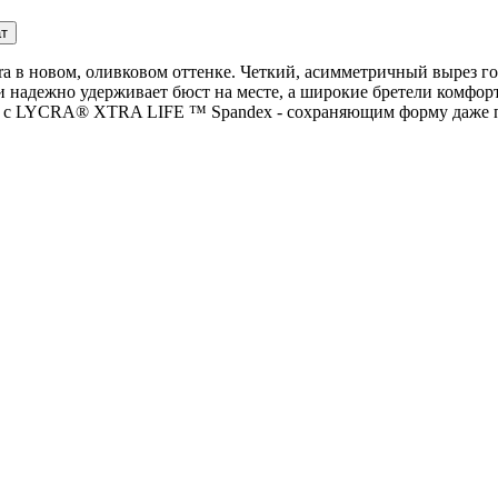
ат
ura в новом, оливковом оттенке. Четкий, асимметричный вырез го
и надежно удерживает бюст на месте, а широкие бретели комфо
о с LYCRA® XTRA LIFE ™ Spandex - сохраняющим форму даже по