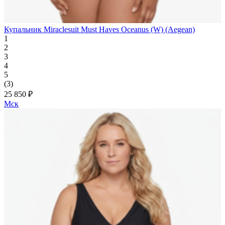
Купальник Miraclesuit Must Haves Oceanus (W) (Aegean)
1
2
3
4
5
(3)
25 850 ₽
Мск