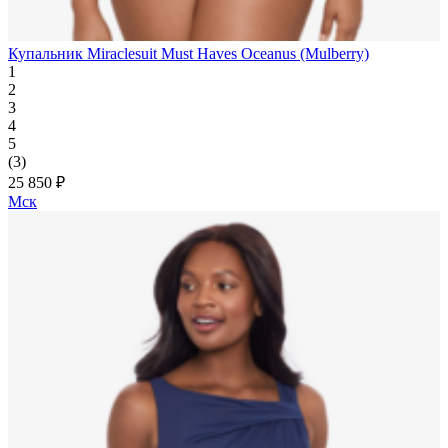
Купальник Miraclesuit Must Haves Oceanus (Mulberry)
1
2
3
4
5
(3)
25 850 ₽
Мск