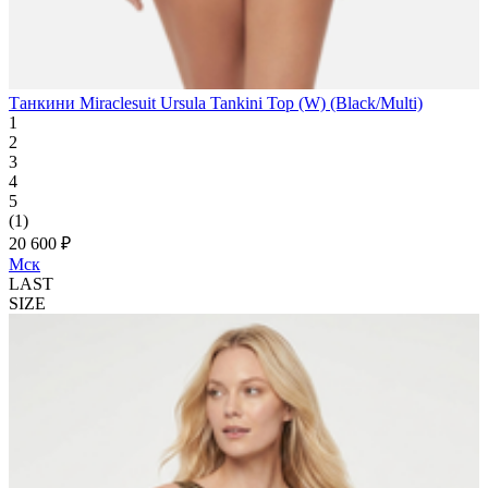
Танкини Miraclesuit Ursula Tankini Top (W) (Black/Multi)
1
2
3
4
5
(1)
20 600 ₽
Мск
LAST
SIZE