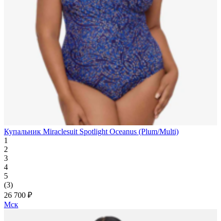
Купальник Miraclesuit Spotlight Oceanus (Plum/Multi)
1
2
3
4
5
(3)
26 700 ₽
Мск