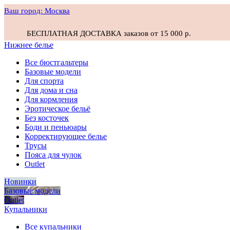
Ваш город:
Москва
БЕСПЛАТНАЯ ДОСТАВКА заказов от 15 000 р.
Нижнее белье
Все бюстгальтеры
Базовые модели
Для спорта
Для дома и сна
Для кормления
Эротическое бельё
Без косточек
Боди и пеньюары
Корректирующее белье
Трусы
Пояса для чулок
Outlet
Новинки
Базовые модели
Outlet
Купальники
Все купальники