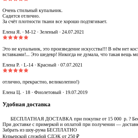
Очень стильный купальник.
Садится отлично.
За счёт плотности ткани все хорошо подтягивает.
Елена Я.
· M-12
·
Зеленый
· 24.07.2021
Это не купальник, это произведение искусства!!! В нём нет ко
вставками!... Это шедевр! Никогда не думала, что такая вещь м
Елена Р.
· L-14
·
Красный
· 07.07.2021
отлично, прекрастно, великолепно!)
Елена Ц.
· 18
·
Фиолетовый
· 19.07.2019
Удобная доставка
БЕСПЛАТНАЯ ДОСТАВКА при покупке от 15 000 р.
?
Бе
При доставке с примеркой и оплатой при получении — доставк
Забрать из шоу-рума
БЕСПЛАТНО
Курьерской службой СДЭК
от 250 ₽