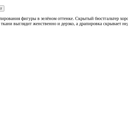
ат
лирования фигуры в зелёном оттенке. Скрытый бюстгальтер хор
ткани выглядит женственно и дерзко, а драпировка скрывает не