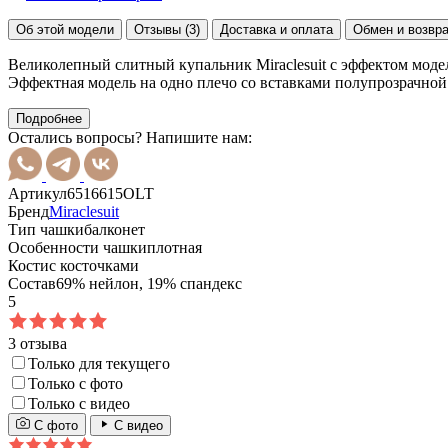
Об этой модели
Отзывы (3)
Доставка и оплата
Обмен и возвр
Великолепный слитный купальник Miraclesuit с эффектом моде
Эффектная модель на одно плечо со вставками полупрозрачной 
Подробнее
Остались вопросы? Напишите нам:
Артикул
6516615OLT
Бренд
Miraclesuit
Тип чашки
балконет
Особенности чашки
плотная
Кости
с косточками
Состав
69% нейлон, 19% спандекс
5
3 отзыва
Только для текущего
Только с фото
Только с видео
С фото
С видео