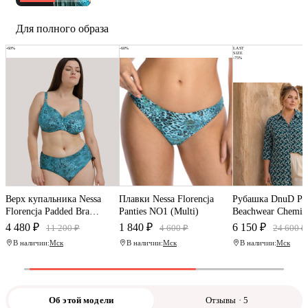
Для полного образа
-60%
-60%
LAST
SIZE
-75%
Верх купальника Nessa
Плавки Nessa Florencja
Рубашка DnuD Pri
Florencja Padded Bra
Panties NO1 (Multi)
Beachwear Chemis
(Multi)
Atlantic)
4 480 ₽
1 840 ₽
6 150 ₽
11 200 ₽
4 600 ₽
24 600 ₽
В наличии:
Мск
В наличии:
Мск
В наличии:
Мск
Об этой модели
Отзывы · 5