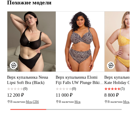
Похожие модели
Верх купальника Nessa
Верх купальника Elomi
Верх купальни
Lipsi Soft Bra (Black)
Fiji Falls UW Plunge Bikini
Kate Holiday C
Top (Black)
Scooped Balcon
(0)
(0)
(5)
(Sunshine Yello
12 200 ₽
11 000 ₽
8 800 ₽
В наличии:
Мск
,
СПб
В наличии:
Мск
В наличии:
Мск
,
С
Программа рекомендаций
«Скажи, что от меня»