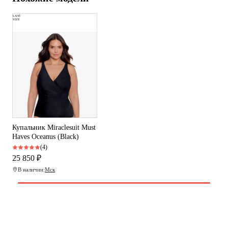
LAST
SIZE
Купальник Miraclesuit Must
Haves Oceanus (Black)
(4)
25 850 ₽
В наличии:
Мск
Программа рекомендаций
«Скажи, что от меня»