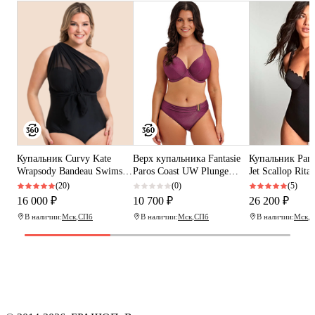
Купальник Curvy Kate
Верх купальника Fantasie
Купальник Pan
Wrapsody Bandeau Swimsuit
Paros Coast UW Plunge
Jet Scallop Rita
(Black)
Bikini Top (Berry Shimmer)
Swimsuit (Black
(20)
(0)
(5)
16 000 ₽
10 700 ₽
26 200 ₽
В наличии:
Мск
,
СПб
В наличии:
Мск
,
СПб
В наличии:
Мск
,
С
Программа рекомендаций
«Скажи, что от меня»