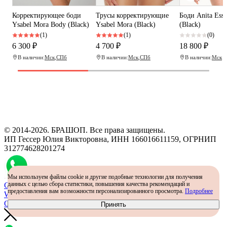
Корректирующее боди
Трусы корректирующие
Боди Anita Esse
Ysabel Mora Body (Black)
Ysabel Mora (Black)
(Black)
(1)
(1)
(0)
6 300 ₽
4 700 ₽
18 800 ₽
В наличии:
Мск
,
СПб
В наличии:
Мск
,
СПб
В наличии:
Мск
Программа рекомендаций
«Скажи, что от меня»
© 2014-2026. БРАШОП. Все права защищены.
ИП Гессер Юлия Викторовна, ИНН 166016611159, ОГРНИП
312774628201274
Мы используем файлы cookie и другие подобные технологии для получения
данных с целью сбора статистики, повышения качества рекомендаций и
Самый простой способ определить размер - консультация в
предоставления вам возможности персонализированного просмотра.
Подробнее
WhatsApp
Определить размер
Принять