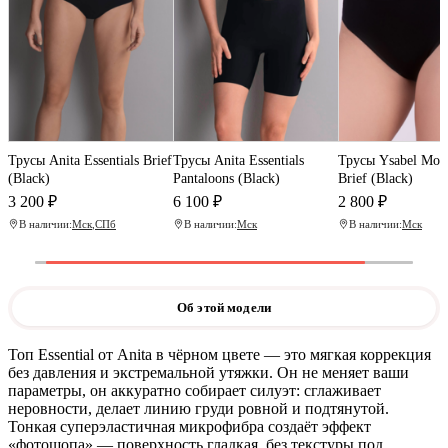
Трусы Anita Essentials Brief
Трусы Anita Essentials
Трусы Ysabel Mora
(Black)
Pantaloons (Black)
Brief (Black)
3 200 ₽
6 100 ₽
2 800 ₽
В наличии:
Мск
,
СПб
В наличии:
Мск
В наличии:
Мск
Об этой модели
Топ Essential от Anita в чёрном цвете — это мягкая коррекция
без давления и экстремальной утяжки. Он не меняет ваши
параметры, он аккуратно собирает силуэт: сглаживает
неровности, делает линию груди ровной и подтянутой.
Тонкая суперэластичная микрофибра создаёт эффект
«фотошопа» — поверхность гладкая, без текстуры под