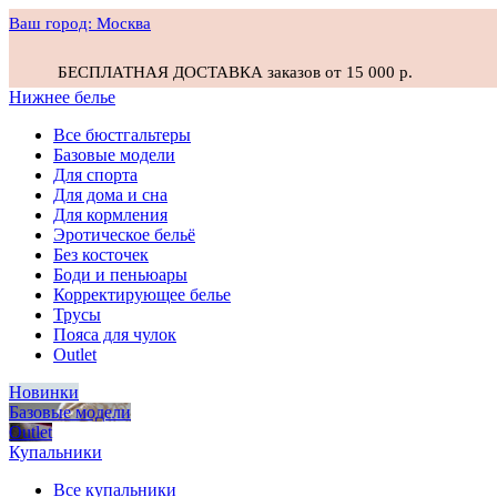
Ваш город:
Москва
БЕСПЛАТНАЯ ДОСТАВКА заказов от 15 000 р.
Нижнее белье
Все бюстгальтеры
Базовые модели
Для спорта
Для дома и сна
Для кормления
Эротическое бельё
Без косточек
Боди и пеньюары
Корректирующее белье
Трусы
Пояса для чулок
Outlet
Новинки
Базовые модели
Outlet
Купальники
Все купальники