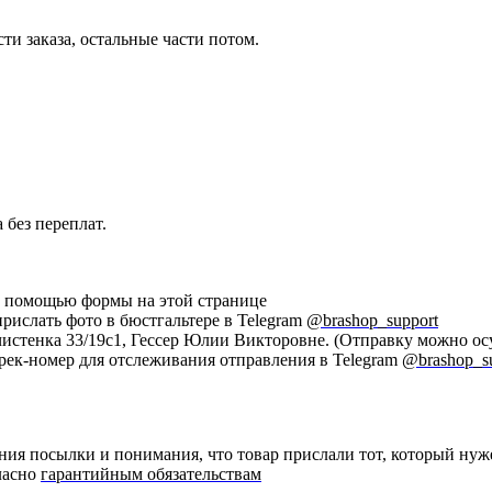
ти заказа, остальные части потом.
 без переплат.
 с помощью формы на этой странице
прислать фото в бюстгальтере в Telegram
@brashop_support
Пречистенка 33/19с1, Гессер Юлии Викторовне. (Отправку можно
трек-номер для отслеживания отправления в Telegram
@brashop_s
ния посылки и понимания, что товар прислали тот, который нуж
ласно
гарантийным обязательствам