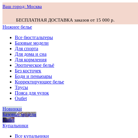
Ваш город:
Москва
БЕСПЛАТНАЯ ДОСТАВКА заказов от 15 000 р.
Нижнее белье
Все бюстгальтеры
Базовые модели
Для спорта
Для дома и сна
Для кормления
Эротическое бельё
Без косточек
Боди и пеньюары
Корректирующее белье
Трусы
Пояса для чулок
Outlet
Новинки
Базовые модели
Outlet
Купальники
Все купальники