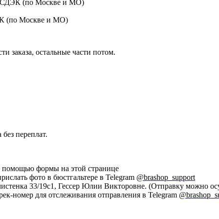
 СДЭК (по Москве и МО)
ЭК (по Москве и МО)
ти заказа, остальные части потом.
 без переплат.
 с помощью формы на этой странице
прислать фото в бюстгальтере в Telegram
@brashop_support
Пречистенка 33/19с1, Гессер Юлии Викторовне. (Отправку можно
трек-номер для отслеживания отправления в Telegram
@brashop_s