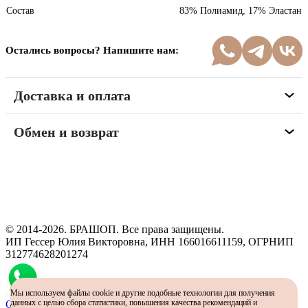
Состав
83% Полиамид, 17% Эластан
Остались вопросы? Напишите нам:
Доставка и оплата
Обмен и возврат
Программа рекомендаций
«Скажи, что от меня»
© 2014-2026. БРАШОП. Все права защищены.
ИП Гессер Юлия Викторовна, ИНН 166016611159, ОГРНИП
312774628201274
Мы используем файлы cookie и другие подобные технологии для получения
данных с целью сбора статистики, повышения качества рекомендаций и
Самый простой способ определить размер - консультация в