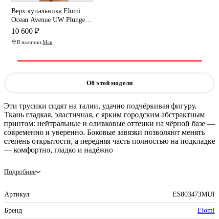
Верх купальника Elomi
Ocean Avenue UW Plunge
Bikini Top (Multi)
10 600 ₽
В наличии:
Мск
Об этой модели
Эти трусики сидят на талии, удачно подчёркивая фигуру.
Ткань гладкая, эластичная, с ярким городским абстрактным
принтом: нейтральные и оливковые оттенки на чёрной базе —
современно и уверенно. Боковые завязки позволяют менять
степень открытости, а передняя часть полностью на подкладке
— комфортно, гладко и надёжно
Подробнее
Артикул
ES803473MUI
Бренд
Elomi